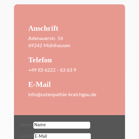
Anschrift
Adenauerstr. 54
69242 Mühlhausen
Telefon
+49 (0) 6222 - 63 63 9
E-Mail
info@osteopathie-kraichgau.de
Name
E-Mail