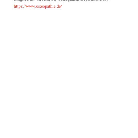
https://www.osteopathie.de/
Startseite
Über mich
Über die Praxis
Osteopathische Ansätze
Osteopathische Behandlung
Kosten und Abrechnung
Kontakt