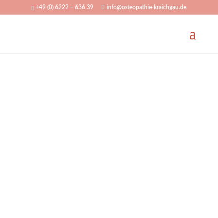
+49 (0) 6222 – 636 39
info@osteopathie-kraichgau.de